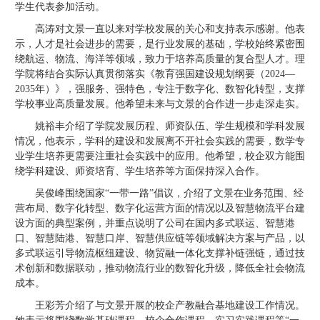
学生代表参加活动。
高涛对文景一直以来对学校发展的关心和支持表示感谢。他表
示，人才是社会进步的需要，是行业发展的基础，学校始终紧密围
绕航运、物流、海洋等领域，致力于培养高质量的复合型人才。理
学院将结合实际认真贯彻落实《教育强国建设规划纲要（2024—
2035年）》，强服务、强特色，专注于数字化、数智化转型，支撑
学校事业高质量发展。他希望未来与文景的合作进一步走深走实。
姚裕丰介绍了学院发展历程、师资队伍、学生规模和学科发展
情况，他表示，学科的建设和发展离不开社会实践的需要，数学专
业学生培养更需要注重社会实践中的应用。他希望，校企双方能围
绕学科建设、师资培育、学生培养等方面保持深入合作。
吴俊峰围绕国家“一带一路”倡议，介绍了文景在业务范围、经
营布局、数字化转型、数字化运营方面的情况以及智慧物流平台建
设方面的典型案例，并重点说明了公司在国内多式联运、智慧港
口、智慧陆港、智慧口岸、智慧供应链等领域解决方案与产品，以
多式联运引导物流枢纽建设、物贸融一体化支撑补链强链，通过技
术创新和数据联动，推动物流行业的数智化升级，降低全社会物流
成本。
王彩芳介绍了与文景开展的校企产教融合基地建设工作情况。