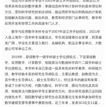
信息与计算科学专业于2001年设立并开始招生。目标定位为
培养具有良好的数学素养，掌握信息科学和计算科学的基本理论和
方法，受到科学研究的初步训练，能运用所学知识和熟练的计算机
技能解决实际问题，能在科技、教育和经济部门从事研究、教学和
应用开发和管理工作的高级专门人才。
数学与应用数学本科专业于2007年设立并开始招生，2021年
入选上海市一流本科专业建设点。学生就业随着社会发展，前景越
发广阔，毕业生主要进入银行、金融机构、航运企事业单位、大数
据公司等单位工作。
2019年，获得数学一级学科硕士学位授权点，下设基础数
学、应用数学、计算数学、智能算法与数据科学四个二级学科硕士
学位授权点。本学科专业已形成一批具有良好科学素养、科研能力
强、教学经验丰富的研究生导师队伍，主要以教授、副教授为主，
其中博士生导师4人，硕士生导师27人。经过多年的建设和发展，
形成了分析与方程、代数与数论、科学计算、图论与优化及其应
用、智能算法与数据科学等主要研究方向。部分研究成果已达到国
内领先水平。我院数学硕士研究生在高质量论文发表和参加研究生
数学建模竞赛等赛事中屡获佳绩。近三年来，发表SCI论文11篇，