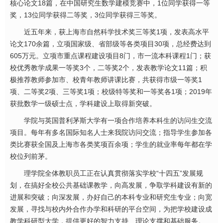
核心论文18篇，在中国研究生数学建模竞赛中，1位同学获得一等
奖，13位同学获得二等奖，3位同学获得三等奖。
近五年来，获上海市自然科学技术奖三等奖1项，发表高水平
论文170余篇，立项国家级、省部级等各类项目30项，总经费达到
605万元。立项市重点课程建设项目8门，市一流本科课程1门；获
校优秀教学成果一等奖3个，二等奖2个，发表教学论文11篇；积
极推荐教师参加市、校青年教师讲课比赛，共获得市级一等奖1
项、二等奖2项、三等奖1项；校级特等奖和一等奖各1项；2019年
获批数学一级硕士点，学科建设上取得新突破。
学院与英国普利茅斯大学有一项合作培养本科生的访问生交流
项目。每年有多名国际知名人士来我院访问交流；指导学生参加各
类比赛获全国及上海市各类奖项百余项；学生的就业率每年都在学
校位列前茅。
理学院全体教职员工正在认真贯彻落实学校“十四五”发展规
划，在搞好全校公共基础课教学，向高发展，争取学科建设有新的
进展和突破；向深发展，办好自己的本科专业和研究生专业；向宽
发展，寻找与校内外合作办学和科研的平台空间，为把学校建设成
教学科研型大学，提供更好的智力支持、理论支撑和基础服务。