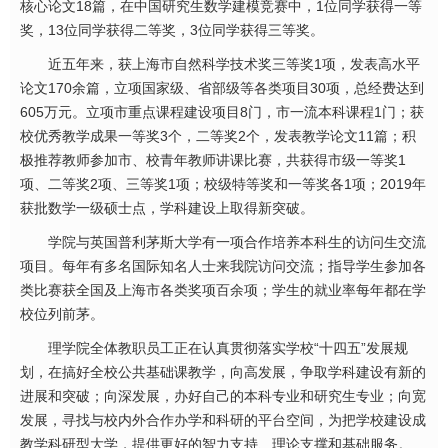
核心论文18篇，在中国研究生数学建模竞赛中，1位同学获得一等
奖，13位同学获得二等奖，3位同学获得三等奖。
近五年来，获上海市自然科学技术奖三等奖1项，发表高水平
论文170余篇，立项国家级、省部级等各类项目30项，总经费达到
605万元。立项市重点课程建设项目8门，市一流本科课程1门；获
校优秀教学成果一等奖3个，二等奖2个，发表教学论文11篇；积
极推荐教师参加市、校青年教师讲课比赛，共获得市级一等奖1
项、二等奖2项、三等奖1项；校级特等奖和一等奖各1项；2019年
获批数学一级硕士点，学科建设上取得新突破。
学院与英国普利茅斯大学有一项合作培养本科生的访问生交流
项目。每年有多名国际知名人士来我院访问交流；指导学生参加各
类比赛获全国及上海市各类奖项百余项；学生的就业率每年都在学
校位列前茅。
理学院全体教职员工正在认真贯彻落实学校“十四五”发展规
划，在搞好全校公共基础课教学，向高发展，争取学科建设有新的
进展和突破；向深发展，办好自己的本科专业和研究生专业；向宽
发展，寻找与校内外合作办学和科研的平台空间，为把学校建设成
教学科研型大学，提供更好的智力支持、理论支撑和基础服务。