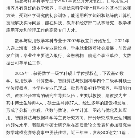
信息与计算科学专业于2001年设立并开始招生。目标定位为
培养具有良好的数学素养，掌握信息科学和计算科学的基本理论和
方法，受到科学研究的初步训练，能运用所学知识和熟练的计算机
技能解决实际问题，能在科技、教育和经济部门从事研究、教学和
应用开发和管理工作的高级专门人才。
数学与应用数学本科专业于2007年设立并开始招生，2021年
入选上海市一流本科专业建设点。学生就业随着社会发展，前景越
发广阔，毕业生主要进入银行、金融机构、航运企事业单位、大数
据公司等单位工作。
2019年，获得数学一级学科硕士学位授权点，下设基础数
学、应用数学、计算数学、智能算法与数据科学四个二级学科硕士
学位授权点。本学科专业已形成一批具有良好科学素养、科研能力
强、教学经验丰富的研究生导师队伍，主要以教授、副教授为主，
其中博士生导师4人，硕士生导师27人。经过多年的建设和发展，
形成了分析与方程、代数与数论、科学计算、图论与优化及其应
用、智能算法与数据科学等主要研究方向。部分研究成果已达到国
内领先水平。我院数学硕士研究生在高质量论文发表和参加研究生
数学建模竞赛等赛事中屡获佳绩。近三年来，发表SCI论文11篇，