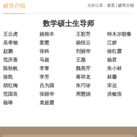
硕导介绍
当前位置：
首页
硕导介绍
数学硕士生导师
王云虎
姚裕丰
王彩芳
特木尔朝鲁
吴孝钿
姜慧
杨恒云
江娇
赵鹏
张科
刘丽华
徐红霞
范庆斋
马超
王惠
杨君
陈秋帆
李青
魏美芹
朱小林
徐凯
李芳
蒋祥龙
林馨
胡红梅
吕为国
朱巧珍
宋达
范国良
张丽华
周慧娟
洪敏浩
杨琳
袁超霞